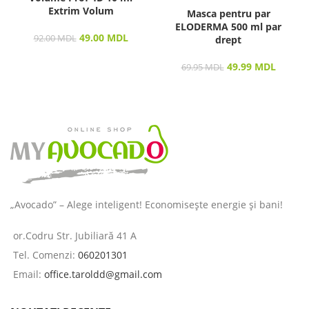
Extrim Volum
Masca pentru par
ELODERMA 500 ml par
49.00
MDL
92.00
MDL
drept
49.99
MDL
69.95
MDL
„Avocado” – Alege inteligent! Economisește energie și bani!
or.Codru Str. Jubiliară 41 A
Tel. Comenzi:
060201301
Email:
office.taroldd@gmail.com