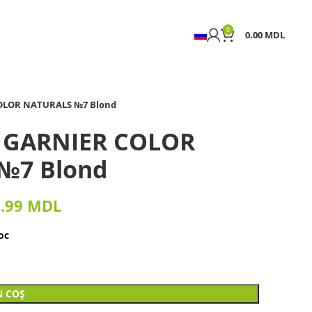
0
0.00
MDL
COLOR NATURALS №7 Blond
r GARNIER COLOR
№7 Blond
4.99
MDL
oc
N COȘ