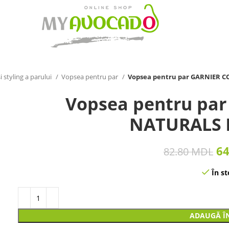
 styling a parului
Vopsea pentru par
Vopsea pentru par GARNIER 
Vopsea pentru pa
NATURALS 
6
82.80
MDL
În st
ADAUGĂ Î