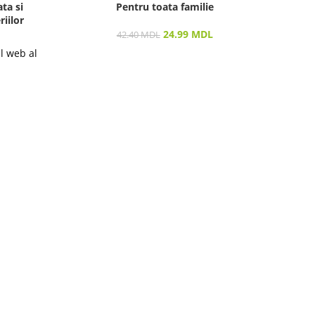
ta si
Pentru toata familie
m
iilor
24.99
MDL
42.40
MDL
ul web al
Vizu