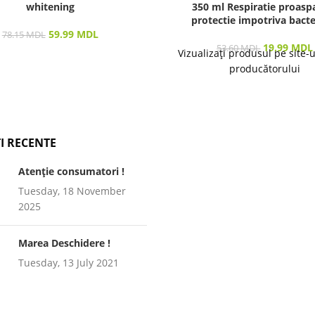
whitening
350 ml Respiratie proaspa
protectie impotriva bacter
59.99
MDL
78.15
MDL
19.99
MDL
53.60
MDL
Vizualizați produsul pe site-
producătorului
I RECENTE
Atenție consumatori !
Tuesday, 18 November
2025
Marea Deschidere !
Tuesday, 13 July 2021