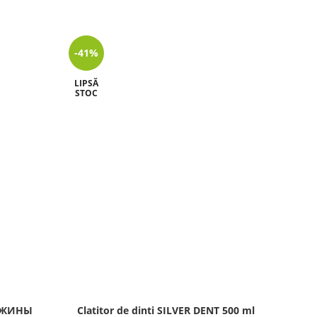
-41%
-67%
LIPSĂ
LIPSĂ
STOC
STOC
ЧУЖИНЫ
Clatitor de dinti SILVER DENT 500 ml
Past