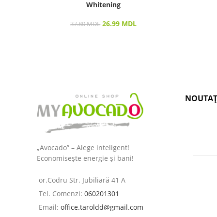
Whitening
26.99
MDL
37.80
MDL
NOUTAȚ
„Avocado” – Alege inteligent!
Economisește energie și bani!
or.Codru Str. Jubiliară 41 A
Tel. Comenzi:
060201301
Email:
office.taroldd@gmail.com