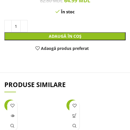
64.99
MDL
82.80
MDL
În stoc
ADAUGĂ ÎN COȘ
Adaogă produs preferat
PRODUSE SIMILARE
-45%
-29%
LIPSĂ
STOC