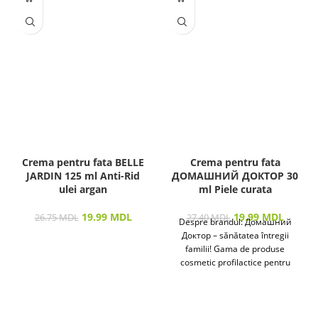
Crema pentru fata BELLE
Crema pentru fata
JARDIN 125 ml Anti-Rid
ДОМАШНИЙ ДОКТОР 30
ulei argan
ml Piele curata
19.99
MDL
19.99
MDL
26.75
MDL
27.40
MDL
Despre brandul: Домашний
Доктор – sănătatea întregii
familii! Gama de produse
cosmetic profilactice pentru
îngrijirea pielii și a părului
destinată