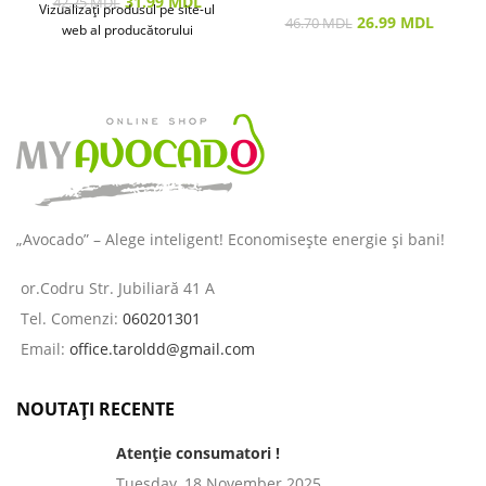
31.99
MDL
42.25
MDL
Vizualizați produsul pe site-ul
26.99
MDL
46.70
MDL
web al producătorului
„Avocado” – Alege inteligent! Economisește energie și bani!
or.Codru Str. Jubiliară 41 A
Tel. Comenzi:
060201301
Email:
office.taroldd@gmail.com
NOUTAȚI RECENTE
Atenție consumatori !
Tuesday, 18 November 2025