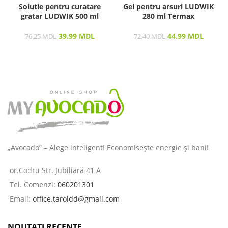
Solutie pentru curatare
Gel pentru arsuri LUDWIK
gratar LUDWIK 500 ml
280 ml Termax
39.99
MDL
44.99
MDL
76.25
MDL
72.40
MDL
„Avocado” – Alege inteligent! Economisește energie și bani!
or.Codru Str. Jubiliară 41 A
Tel. Comenzi:
060201301
Email:
office.taroldd@gmail.com
NOUTAȚI RECENTE