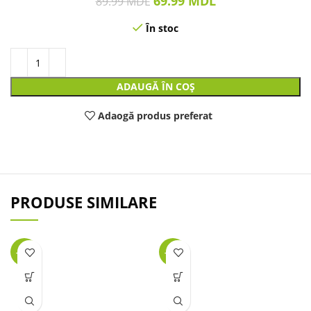
69.99
MDL
89.99
MDL
În stoc
ADAUGĂ ÎN COȘ
Adaogă produs preferat
PRODUSE SIMILARE
-49%
-38%