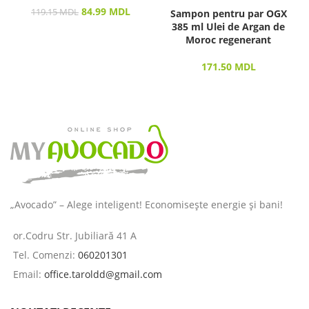
84.99
MDL
119.15
MDL
Sampon pentru par OGX
385 ml Ulei de Argan de
Moroc regenerant
171.50
MDL
„Avocado” – Alege inteligent! Economisește energie și bani!
or.Codru Str. Jubiliară 41 A
Tel. Comenzi:
060201301
Email:
office.taroldd@gmail.com