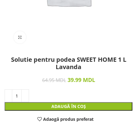
Click to enlarge
Solutie pentru podea SWEET HOME 1 L
Lavanda
39.99
MDL
64.95
MDL
ADAUGĂ ÎN COȘ
Adaogă produs preferat