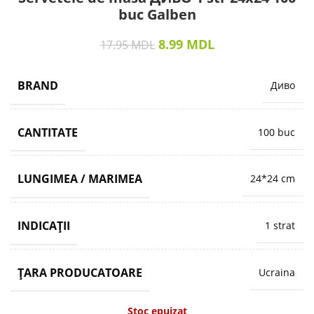
buc Galben
8.99
MDL
17.95
MDL
BRAND
Диво
CANTITATE
100 buc
LUNGIMEA / MARIMEA
24*24 cm
INDICAȚII
1 strat
ȚARA PRODUCATOARE
Ucraina
Stoc epuizat