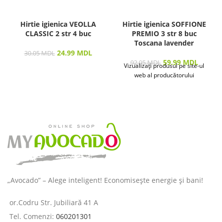
Hirtie igienica VEOLLA
Hirtie igienica SOFFIONE
CLASSIC 2 str 4 buc
PREMIO 3 str 8 buc
Toscana lavender
24.99
MDL
30.05
MDL
59.99
MDL
92.95
MDL
Vizualizați produsul pe site-ul
web al producătorului
„Avocado” – Alege inteligent! Economisește energie și bani!
or.Codru Str. Jubiliară 41 A
Tel. Comenzi:
060201301