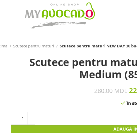
ntima
Scutece pentru maturi
Scutece pentru maturi NEW DAY 30 bu
Scutece pentru matu
Medium (85
22
280.00
MDL
În st
ADAUGĂ Î