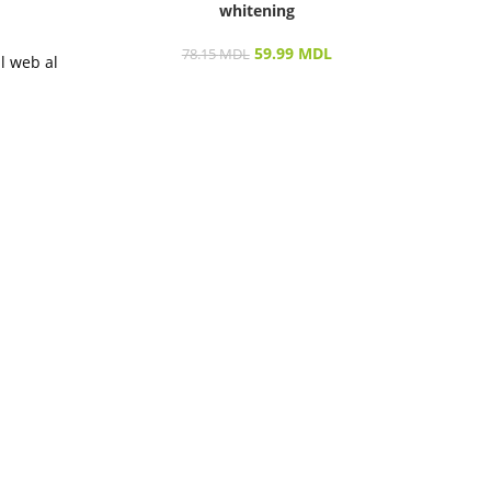
whitening
m
59.99
MDL
78.15
MDL
ul web al
Vizu