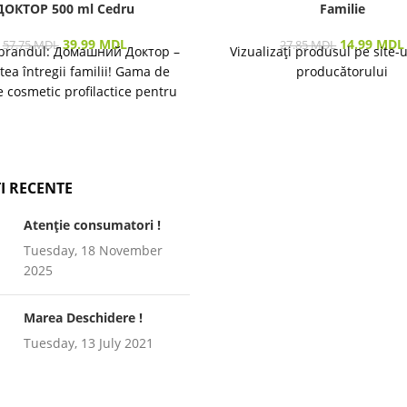
ДОКТОР 500 ml Cedru
Familie
39.99
MDL
14.99
MDL
57.75
MDL
27.85
MDL
brandul: Домашний Доктор –
Vizualizați produsul pe site-
tea întregii familii! Gama de
producătorului
 cosmetic profilactice pentru
ea pielii și a părului destinată
I RECENTE
Atenție consumatori !
Tuesday, 18 November
2025
Marea Deschidere !
Tuesday, 13 July 2021