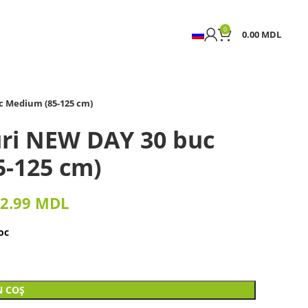
0
0.00
MDL
c Medium (85-125 cm)
ri NEW DAY 30 buc
-125 cm)
2.99
MDL
oc
N COȘ