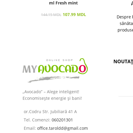
ml Fresh mint
107.99
MDL
144.15
MDL
Despre 
sănăta
produse
îngrijir
NOUTAȚ
„Avocado” – Alege inteligent!
Economisește energie și bani!
or.Codru Str. Jubiliară 41 A
Tel. Comenzi:
060201301
Email:
office.taroldd@gmail.com