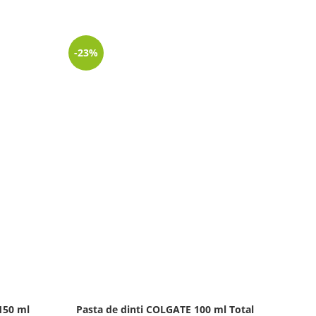
-23%
-67%
LIPSĂ
STOC
150 ml
Pasta de dinti COLGATE 100 ml Total
Past