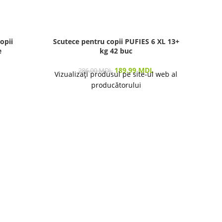
opii
Scutece pentru copii PUFIES 6 XL 13+
e
kg 42 buc
A
189.99
MDL
286.00
MDL
Vizualizați produsul pe site-ul web al
producătorului