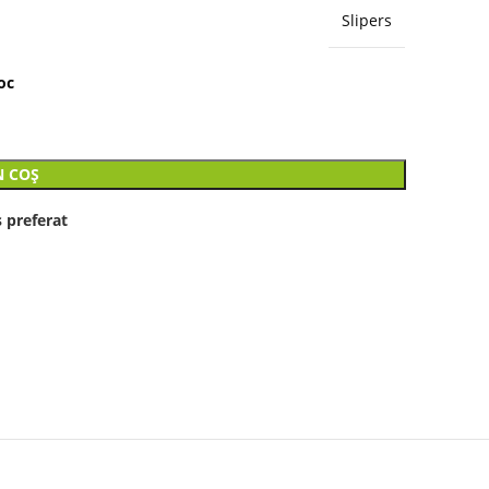
Slipers
oc
N COȘ
 preferat