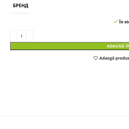
БРЕНД
În st
ADAUGĂ Î
Adaogă produs