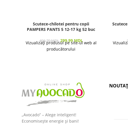
Scutece-chilotei pentru copii
Scutece
PAMPERS PANTS 5 12-17 kg 52 buc
299.99
MDL
496.70
MDL
Vizualizați produsul pe site-ul web al
Vizualiz
producătorului
NOUTAȚ
„Avocado” – Alege inteligent!
Economisește energie și bani!