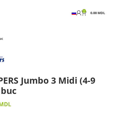
0
0.00
MDL
uc
PERS Jumbo 3 Midi (4-9
 buc
MDL