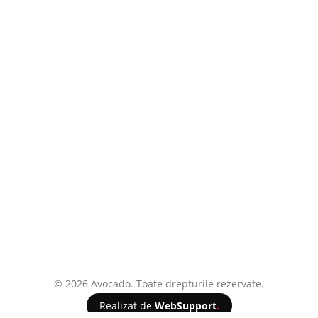
© 2026 Avocado. Toate drepturile rezervate.
Realizat de
WebSupport
.