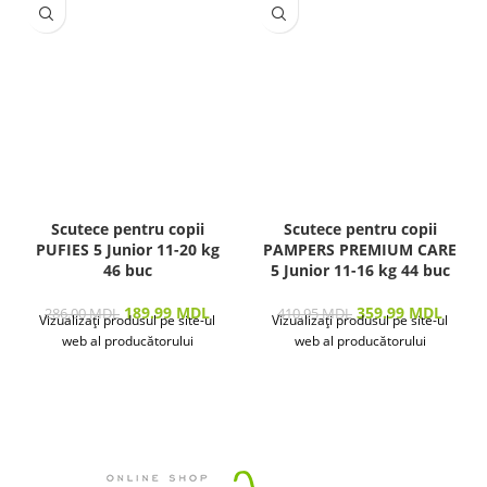
Scutece pentru copii
Scutece pentru copii
PUFIES 5 Junior 11-20 kg
PAMPERS PREMIUM CARE
46 buc
5 Junior 11-16 kg 44 buc
189.99
MDL
359.99
MDL
286.00
MDL
410.95
MDL
Vizualizați produsul pe site-ul
Vizualizați produsul pe site-ul
web al producătorului
web al producătorului