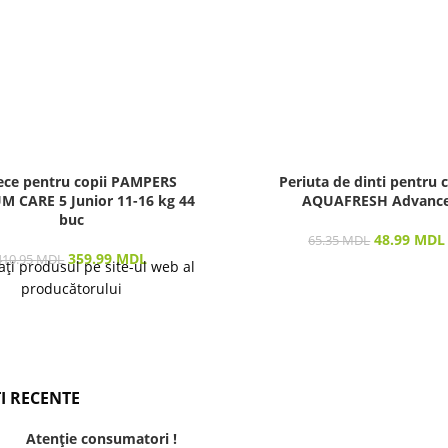
ece pentru copii PAMPERS
Periuta de dinti pentru c
 CARE 5 Junior 11-16 kg 44
AQUAFRESH Advanc
buc
48.99
MDL
65.35
MDL
359.99
MDL
410.95
MDL
ați produsul pe site-ul web al
producătorului
I RECENTE
Atenție consumatori !