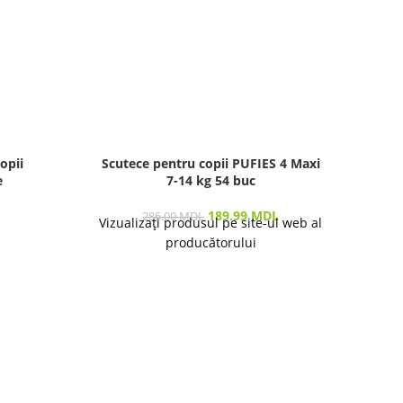
opii
Scutece pentru copii PUFIES 4 Maxi
Past
e
7-14 kg 54 buc
189.99
MDL
286.00
MDL
Vizualizați produsul pe site-ul web al
producătorului