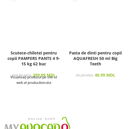
Scutece-chilotei pentru
Pasta de dinti pentru copii
copii PAMPERS PANTS 4 9-
AQUAFRESH 50 ml Big
15 kg 62 buc
Teeth
299.99
MDL
40.99
MDL
496.70
MDL
55.20
MDL
Vizualizați produsul pe site-ul
web al producătorului