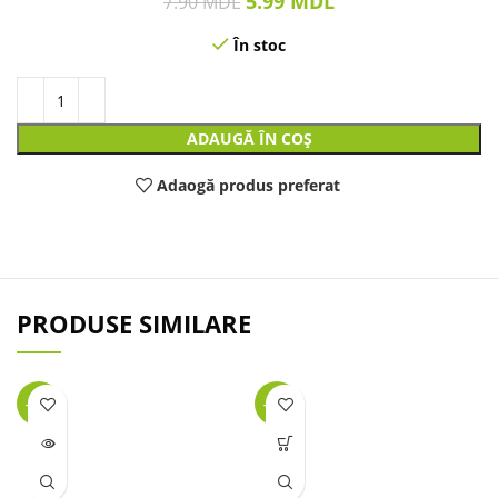
5.99
MDL
7.90
MDL
În stoc
ADAUGĂ ÎN COȘ
Adaogă produs preferat
PRODUSE SIMILARE
-40%
-26%
LIPSĂ
STOC