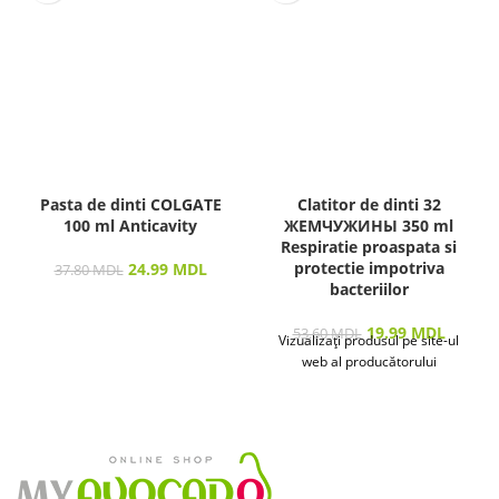
Pasta de dinti COLGATE
Clatitor de dinti 32
100 ml Anticavity
ЖЕМЧУЖИНЫ 350 ml
Respiratie proaspata si
protectie impotriva
24.99
MDL
37.80
MDL
bacteriilor
19.99
MDL
53.60
MDL
Vizualizați produsul pe site-ul
web al producătorului