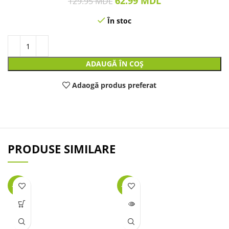
62.99
MDL
129.95
MDL
În stoc
ADAUGĂ ÎN COȘ
Adaogă produs preferat
PRODUSE SIMILARE
-34%
-63%
LIPSĂ
STOC