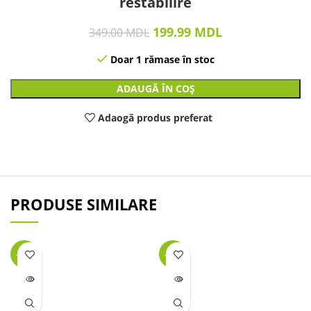
restabilire
199.99
MDL
349.00
MDL
Doar 1 rămase în stoc
ADAUGĂ ÎN COȘ
Adaogă produs preferat
PRODUSE SIMILARE
-40%
-25%
LIPSĂ
LIPSĂ
STOC
STOC