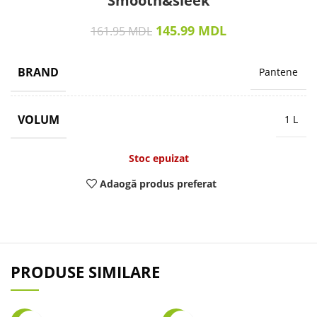
Smooth&sleek
145.99
MDL
161.95
MDL
BRAND
Pantene
VOLUM
1 L
Stoc epuizat
Adaogă produs preferat
PRODUSE SIMILARE