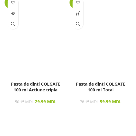
-40%
-23%
LIPSĂ
STOC
Pasta de dinti COLGATE
Pasta de dinti COLGATE
100 ml Actiune tripla
100 ml Total
29.99
MDL
59.99
MDL
50.15
MDL
78.15
MDL