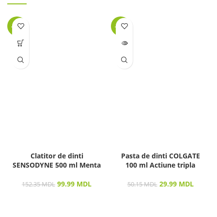
-34%
-40%
LIPSĂ
STOC
Clatitor de dinti
Pasta de dinti COLGATE
SENSODYNE 500 ml Menta
100 ml Actiune tripla
99.99
MDL
29.99
MDL
152.35
MDL
50.15
MDL