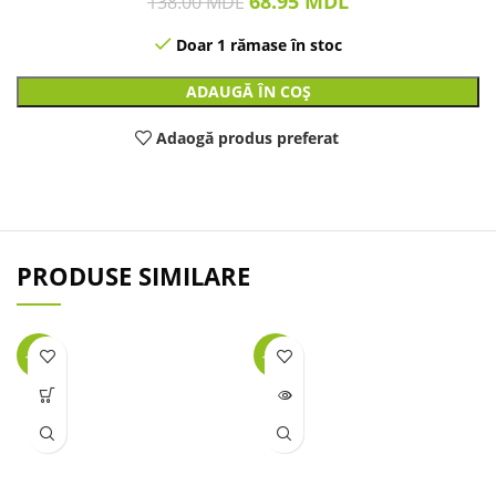
68.95
MDL
138.00
MDL
Doar 1 rămase în stoc
ADAUGĂ ÎN COȘ
Adaogă produs preferat
PRODUSE SIMILARE
-23%
-45%
LIPSĂ
STOC