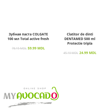
Зубная паста COLGATE
Clatitor de dinti
100 мл Total active fresh
DENTAMED 500 ml
Protectie tripla
59.99
MDL
78.15
MDL
24.99
MDL
45.10
MDL