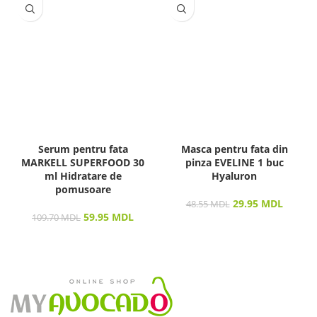
Serum pentru fata
Masca pentru fata din
MARKELL SUPERFOOD 30
pinza EVELINE 1 buc
ml Hidratare de
Hyaluron
pomusoare
29.95
MDL
48.55
MDL
59.95
MDL
109.70
MDL