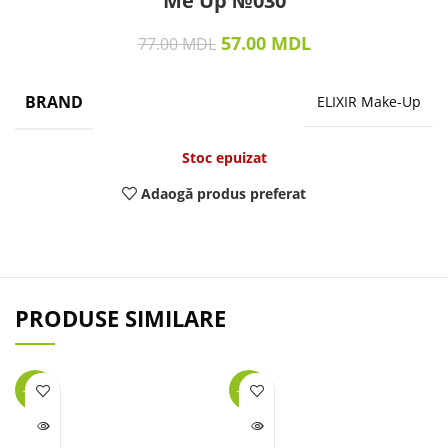
Me Up №030
57.00
MDL
77.00
MDL
BRAND
ELIXIR Make-Up
Stoc epuizat
Adaogă produs preferat
PRODUSE SIMILARE
-45%
-38%
LIPSĂ
LIPSĂ
STOC
STOC