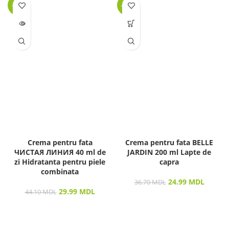
-32%
-32%
LIPSĂ
STOC
Crema pentru fata
Crema pentru fata BELLE
ЧИСТАЯ ЛИНИЯ 40 ml de
JARDIN 200 ml Lapte de
zi Hidratanta pentru piele
capra
combinata
24.99
MDL
36.70
MDL
29.99
MDL
44.10
MDL