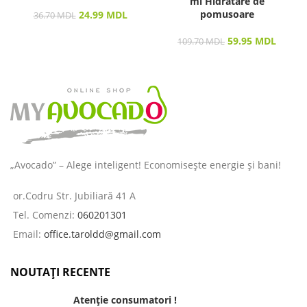
ml Hidratare de
pomusoare
24.99
MDL
36.70
MDL
59.95
MDL
109.70
MDL
„Avocado” – Alege inteligent! Economisește energie și bani!
or.Codru Str. Jubiliară 41 A
Tel. Comenzi:
060201301
Email:
office.taroldd@gmail.com
NOUTAȚI RECENTE
Atenție consumatori !