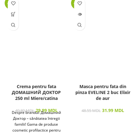
-40%
-34%
LIPSĂ
STOC
Crema pentru fata
Masca pentru fata din
ДОМАШНИЙ ДОКТОР
pinza EVELINE 2 buc Elixir
250 ml Miere/catina
de aur
29.99
MDL
31.99
MDL
49.80
MDL
48.55
MDL
Despre brandul: Домашний
Доктор – sănătatea întregii
familii! Gama de produse
cosmetic profilactice pentru
îngrijirea pielii și a părului