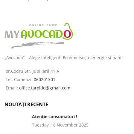
îngrijirea pielii și a părului
destinată
„Avocado” – Alege inteligent! Economisește energie și bani!
or.Codru Str. Jubiliară 41 A
Tel. Comenzi:
060201301
Email:
office.taroldd@gmail.com
NOUTAȚI RECENTE
Atenție consumatori !
Tuesday, 18 November 2025