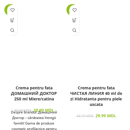
-40%
-32%
Crema pentru fata
Crema pentru fata
ДОМАШНИЙ ДОКТОР
ЧИСТАЯ ЛИНИЯ 40 ml de
250 ml Miere/catina
zi Hidratanta pentru piele
uscata
29.99
MDL
49.80
MDL
Despre brandul: Домашний
29.99
MDL
44.10
MDL
Доктор – sănătatea întregii
familii! Gama de produse
cosmetic profilactice pentru