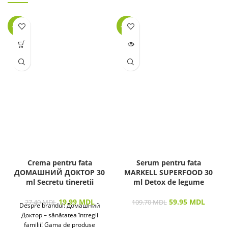
-27%
-45%
LIPSĂ
STOC
Crema pentru fata
Serum pentru fata
ДОМАШНИЙ ДОКТОР 30
MARKELL SUPERFOOD 30
ml Secretu tineretii
ml Detox de legume
19.99
MDL
59.95
MDL
27.40
MDL
109.70
MDL
Despre brandul: Домашний
Доктор – sănătatea întregii
familii! Gama de produse