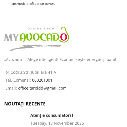
cosmetic profilactice pentru
îngrijirea pielii și a părului
destinată
„Avocado” – Alege inteligent! Economisește energie și bani!
or.Codru Str. Jubiliară 41 A
Tel. Comenzi:
060201301
Email:
office.taroldd@gmail.com
NOUTAȚI RECENTE
Atenție consumatori !
Tuesday, 18 November 2025