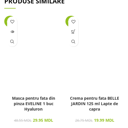
PRODUSE SIMILARE
-38%
-25%
LIPSĂ
STOC
Masca pentru fata din
Crema pentru fata BELLE
pinza EVELINE 1 buc
JARDIN 125 ml Lapte de
Hyaluron
capra
29.95
MDL
19.99
MDL
48.55
MDL
26.75
MDL