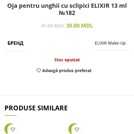
Oja pentru unghii cu sclipici ELIXIR 13 ml
№182
30.00
MDL
41.00
MDL
БРЕНД
ELIXIR Make-Up
Stoc epuizat
Adaogă produs preferat
PRODUSE SIMILARE
-45%
-25%