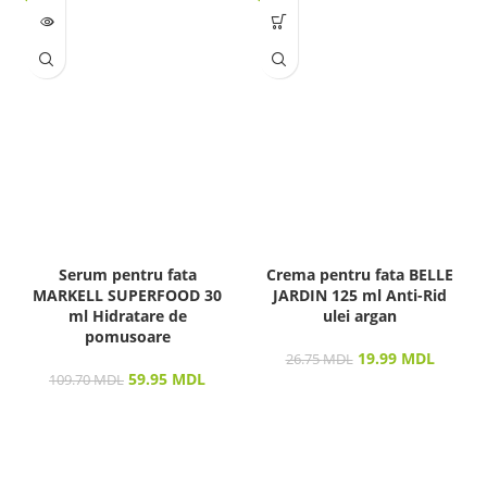
LIPSĂ
STOC
Serum pentru fata
Crema pentru fata BELLE
MARKELL SUPERFOOD 30
JARDIN 125 ml Anti-Rid
ml Hidratare de
ulei argan
pomusoare
19.99
MDL
26.75
MDL
59.95
MDL
109.70
MDL