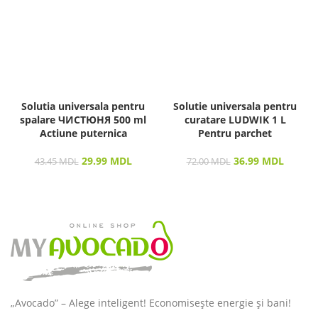
Solutia universala pentru
Solutie universala pentru
spalare ЧИСТЮНЯ 500 ml
curatare LUDWIK 1 L
Actiune puternica
Pentru parchet
29.99
MDL
36.99
MDL
43.45
MDL
72.00
MDL
„Avocado” – Alege inteligent! Economisește energie și bani!