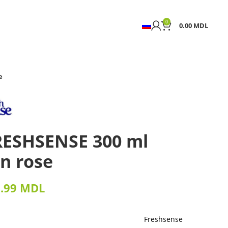
0
0.00
MDL
e
RESHSENSE 300 ml
n rose
8.99
MDL
Freshsense