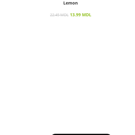
Lemon
13.99
MDL
22.45
MDL
Vizu