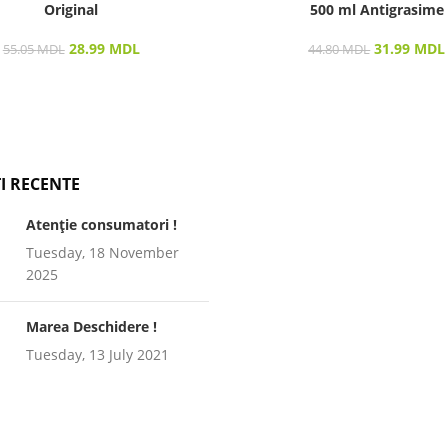
Original
500 ml Antigrasime
28.99
MDL
31.99
MDL
55.05
MDL
44.80
MDL
I RECENTE
Atenție consumatori !
Tuesday, 18 November
2025
Marea Deschidere !
Tuesday, 13 July 2021