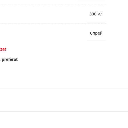
300 мл
Спрей
izat
 preferat