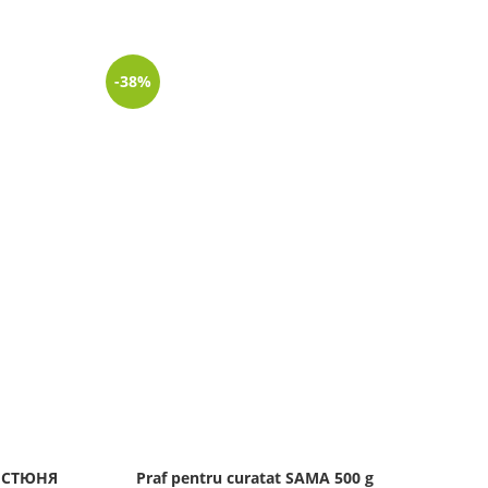
-38%
-17%
ЧИСТЮНЯ
Praf pentru curatat SAMA 500 g
Cre