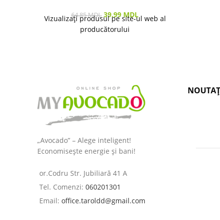
39.99
MDL
64.85
MDL
Vizualizați produsul pe site-ul web al
producătorului
NOUTAȚ
„Avocado” – Alege inteligent!
Economisește energie și bani!
or.Codru Str. Jubiliară 41 A
Tel. Comenzi:
060201301
Email:
office.taroldd@gmail.com