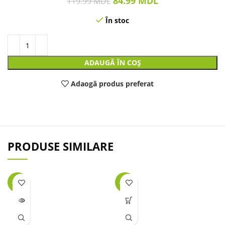
84.99
MDL
119.99
MDL
În stoc
ADAUGĂ ÎN COȘ
Adaogă produs preferat
PRODUSE SIMILARE
-47%
-26%
LIPSĂ
STOC