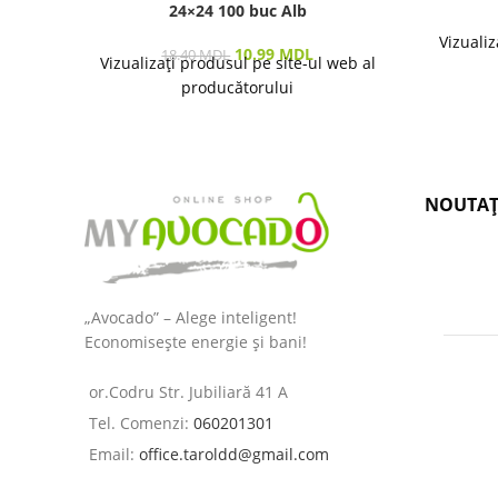
24×24 100 buc Alb
Vizualiz
10.99
MDL
18.40
MDL
Vizualizați produsul pe site-ul web al
producătorului
NOUTAȚ
„Avocado” – Alege inteligent!
Economisește energie și bani!
or.Codru Str. Jubiliară 41 A
Tel. Comenzi:
060201301
Email:
office.taroldd@gmail.com