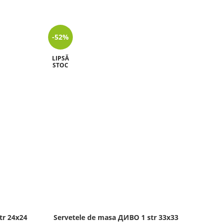
-52%
-39%
LIPSĂ
STOC
tr 24х24
Servetele de masa ДИВО 1 str 33х33
Serv