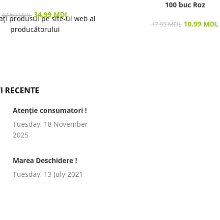
100 buc Roz
34.99
MDL
42.50
MDL
ați produsul pe site-ul web al
10.99
MDL
17.95
MDL
producătorului
I RECENTE
Atenție consumatori !
Tuesday, 18 November
2025
Marea Deschidere !
Tuesday, 13 July 2021