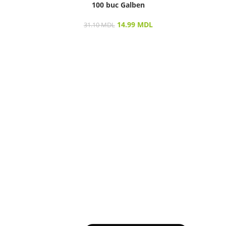
100 buc Galben
14.99
MDL
31.10
MDL