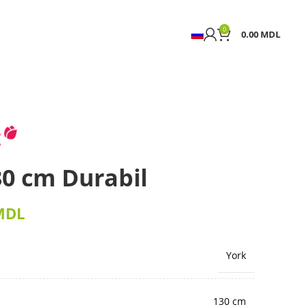
0
0.00
MDL
0 cm Durabil
MDL
York
130 cm