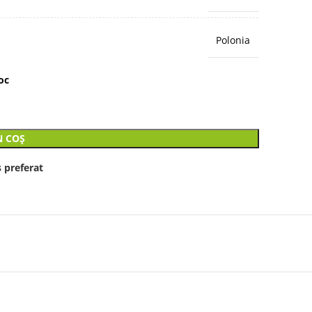
Polonia
oc
N COȘ
 preferat