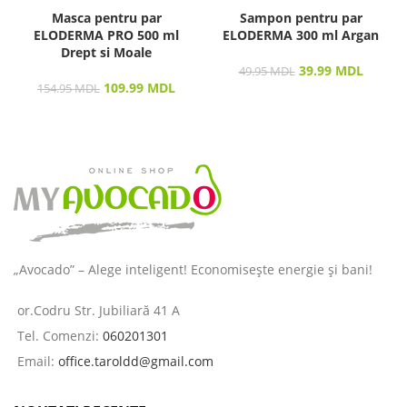
Masca pentru par
Sampon pentru par
ELODERMA PRO 500 ml
ELODERMA 300 ml Argan
Drept si Moale
39.99
MDL
49.95
MDL
109.99
MDL
154.95
MDL
„Avocado” – Alege inteligent! Economisește energie și bani!
or.Codru Str. Jubiliară 41 A
Tel. Comenzi:
060201301
Email:
office.taroldd@gmail.com