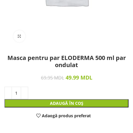
Click to enlarge
Masca pentru par ELODERMA 500 ml par
ondulat
49.99
MDL
69.95
MDL
ADAUGĂ ÎN COȘ
Adaogă produs preferat