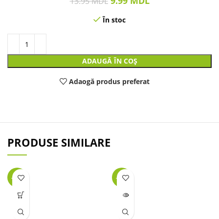
9.99
MDL
13.95
MDL
În stoc
ADAUGĂ ÎN COȘ
Adaogă produs preferat
PRODUSE SIMILARE
-25%
-45%
LIPSĂ
STOC