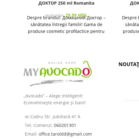
ДОКТОР 250 ml Romanita
ДОК
29.99
MDL
49.80
MDL
Despre brandul: Домашний Доктор –
Despre 
sănătatea întregii familii! Gama de
sănăta
produse cosmetic profilactice pentru
produse
îngrijirea pielii și a părului destinată
îngrijir
NOUTAȚ
„Avocado” – Alege inteligent!
Economisește energie și bani!
or.Codru Str. Jubiliară 41 A
Tel. Comenzi:
060201301
Email:
office.taroldd@gmail.com