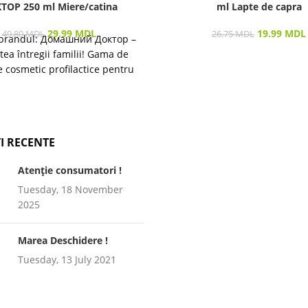
ТОР 250 ml Miere/catina
ml Lapte de capra
29.99
MDL
19.99
MDL
49.80
MDL
26.75
MDL
brandul: Домашний Доктор –
tea întregii familii! Gama de
 cosmetic profilactice pentru
ea pielii și a părului destinată
I RECENTE
Atenție consumatori !
Tuesday, 18 November
2025
Marea Deschidere !
Tuesday, 13 July 2021