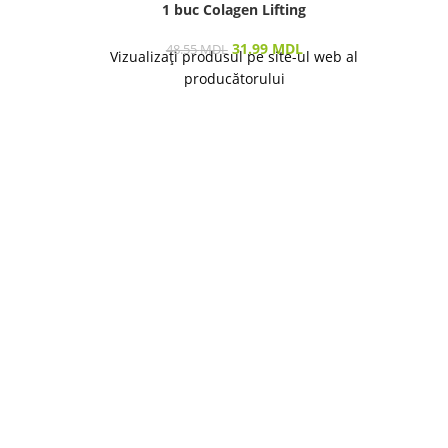
1 buc Colagen Lifting
31.99
MDL
48.55
MDL
Vizualizați produsul pe site-ul web al
producătorului