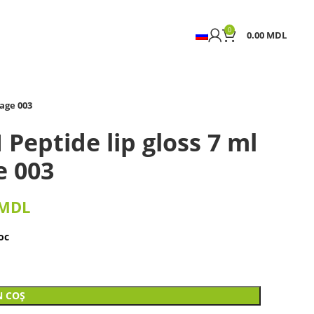
0
0.00
MDL
tage 003
Peptide lip gloss 7 ml
e 003
MDL
oc
N COȘ