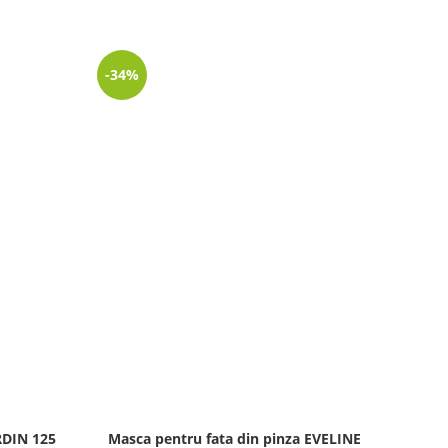
-34%
-25%
RDIN 125
Masca pentru fata din pinza EVELINE
Crem