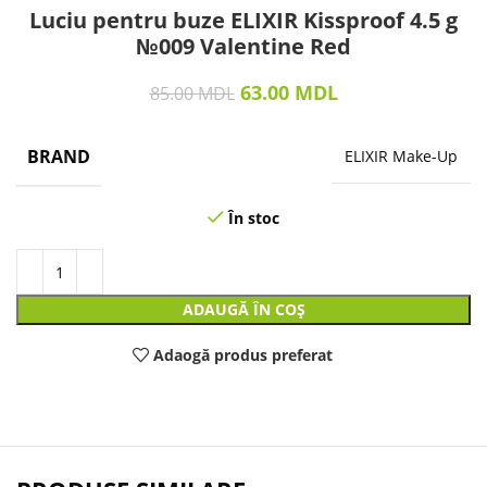
Luciu pentru buze ELIXIR Kissproof 4.5 g
№009 Valentine Red
63.00
MDL
85.00
MDL
BRAND
ELIXIR Make-Up
În stoc
ADAUGĂ ÎN COȘ
Adaogă produs preferat