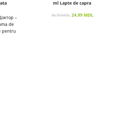
ata
ml Lapte de capra
24.99
MDL
36.70
MDL
Доктор –
Gama de
e pentru
destinată