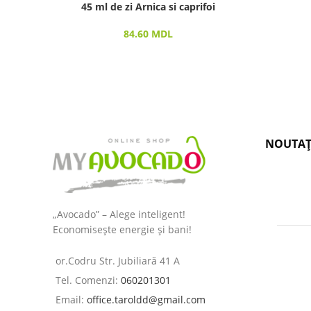
45 ml de zi Arnica si caprifoi
84.60
MDL
NOUTAȚ
„Avocado” – Alege inteligent!
Economisește energie și bani!
or.Codru Str. Jubiliară 41 A
Tel. Comenzi:
060201301
Email:
office.taroldd@gmail.com