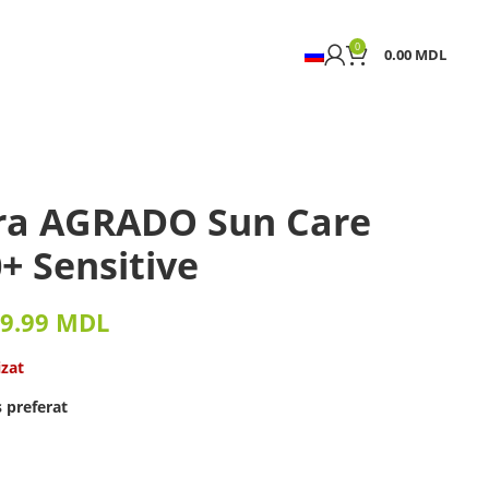
0
0.00
MDL
ara AGRADO Sun Care
+ Sensitive
9.99
MDL
izat
 preferat