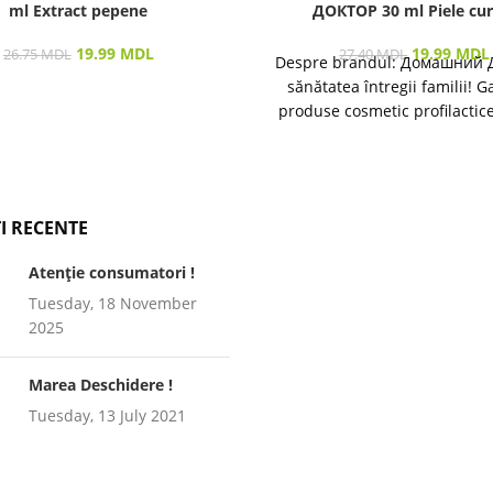
ml Extract pepene
ДОКТОР 30 ml Piele cur
19.99
MDL
19.99
MDL
26.75
MDL
27.40
MDL
Despre brandul: Домашний 
sănătatea întregii familii! 
produse cosmetic profilactic
îngrijirea pielii și a părului 
I RECENTE
Atenție consumatori !
Tuesday, 18 November
2025
Marea Deschidere !
Tuesday, 13 July 2021