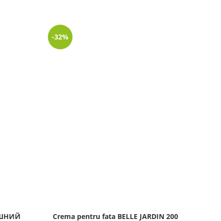
-32%
-32%
АШНИЙ
Crema pentru fata BELLE JARDIN 200
Crem