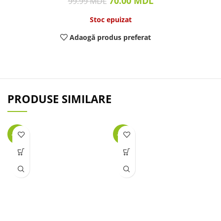
70.00
MDL
99.99
MDL
Stoc epuizat
Adaogă produs preferat
PRODUSE SIMILARE
-26%
-32%