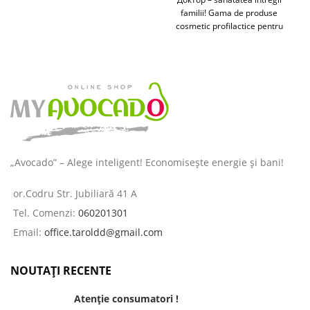
familii! Gama de produse
cosmetic profilactice pentru
îngrijirea pielii și a părului
destinată
„Avocado” – Alege inteligent! Economisește energie și bani!
or.Codru Str. Jubiliară 41 A
Tel. Comenzi:
060201301
Email:
office.taroldd@gmail.com
NOUTAȚI RECENTE
Atenție consumatori !