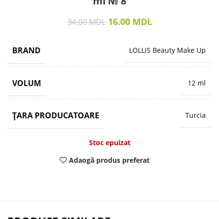
ml № 8
16.00
MDL
34.00
MDL
BRAND
LOLLIS Beauty Make Up
VOLUM
12 ml
ȚARA PRODUCATOARE
Turcia
Stoc epuizat
Adaogă produs preferat