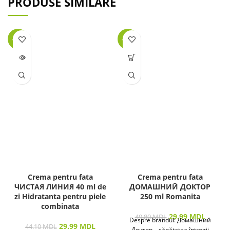
PRODUSE SIMILARE
-32%
-40%
LIPSĂ
STOC
Crema pentru fata
Crema pentru fata
ЧИСТАЯ ЛИНИЯ 40 ml de
ДОМАШНИЙ ДОКТОР
zi Hidratanta pentru piele
250 ml Romanita
combinata
29.99
MDL
49.80
MDL
Despre brandul: Домашний
29.99
MDL
44.10
MDL
Доктор – sănătatea întregii