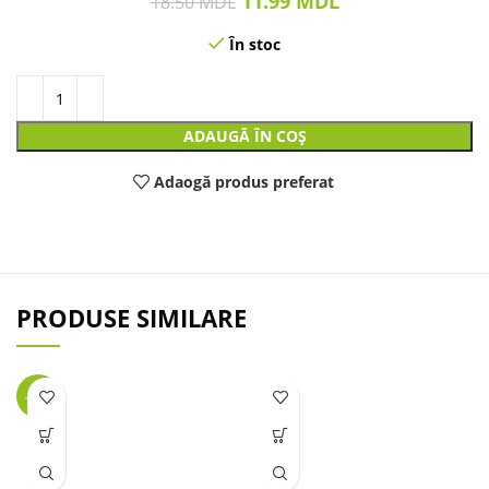
11.99
MDL
18.50
MDL
În stoc
ADAUGĂ ÎN COȘ
Adaogă produs preferat
PRODUSE SIMILARE
-49%