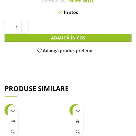
15.99
MDL
23.65
MDL
În stoc
ADAUGĂ ÎN COȘ
Adaogă produs preferat
PRODUSE SIMILARE
-47%
-38%
LIPSĂ
STOC