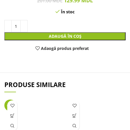
129.99
MDL
201.00
MDL
În stoc
ADAUGĂ ÎN COȘ
Adaogă produs preferat
PRODUSE SIMILARE
-36%