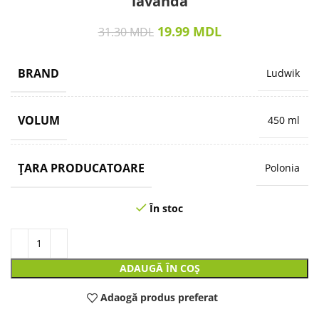
lavanda
19.99
MDL
31.30
MDL
BRAND
Ludwik
VOLUM
450 ml
ȚARA PRODUCATOARE
Polonia
În stoc
ADAUGĂ ÎN COȘ
Adaogă produs preferat