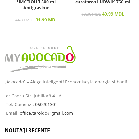
ЧИСТЮНЯ 500 ml
curatarea LUDWIK 750 ml
Antigrasime
49.99
MDL
69.00
MDL
31.99
MDL
44.80
MDL
„Avocado” – Alege inteligent! Economisește energie și bani!
or.Codru Str. Jubiliară 41 A
Tel. Comenzi:
060201301
Email:
office.taroldd@gmail.com
NOUTAȚI RECENTE