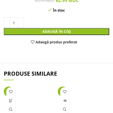
62.99
MDL
89.99
MDL
În stoc
ADAUGĂ ÎN COȘ
Adaogă produs preferat
PRODUSE SIMILARE
-49%
-24%
LIPSĂ
STOC