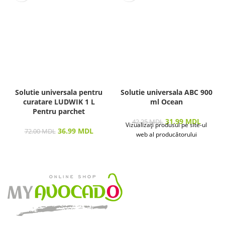
Solutie universala pentru
Solutie universala ABC 900
curatare LUDWIK 1 L
ml Ocean
Pentru parchet
31.99
MDL
42.25
MDL
Vizualizați produsul pe site-ul
36.99
MDL
72.00
MDL
web al producătorului