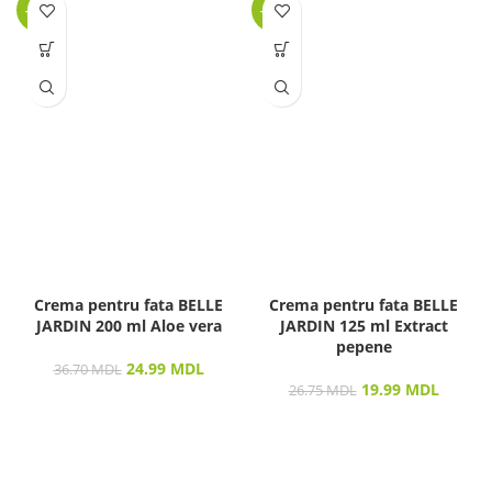
-32%
-25%
Crema pentru fata BELLE
Crema pentru fata BELLE
JARDIN 200 ml Aloe vera
JARDIN 125 ml Extract
pepene
24.99
MDL
36.70
MDL
19.99
MDL
26.75
MDL