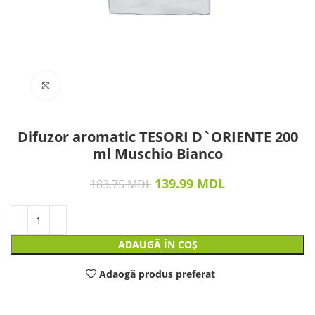
Click to enlarge
Difuzor aromatic TESORI D`ORIENTE 200
ml Muschio Bianco
139.99
MDL
183.75
MDL
ADAUGĂ ÎN COȘ
Adaogă produs preferat