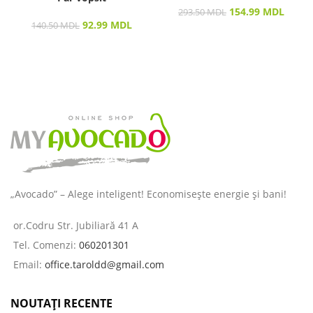
154.99
MDL
293.50
MDL
92.99
MDL
140.50
MDL
„Avocado” – Alege inteligent! Economisește energie și bani!
or.Codru Str. Jubiliară 41 A
Tel. Comenzi:
060201301
Email:
office.taroldd@gmail.com
NOUTAȚI RECENTE