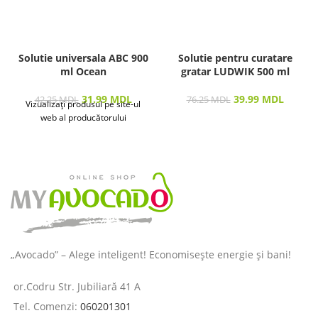
Solutie universala ABC 900
Solutie pentru curatare
ml Ocean
gratar LUDWIK 500 ml
31.99
MDL
39.99
MDL
42.25
MDL
76.25
MDL
Vizualizați produsul pe site-ul
web al producătorului
„Avocado” – Alege inteligent! Economisește energie și bani!
or.Codru Str. Jubiliară 41 A
Tel. Comenzi:
060201301