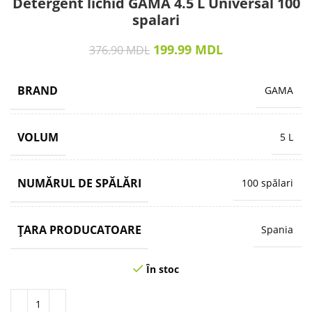
Detergent lichid GAMA 4.5 L Universal 100
spalari
199.99
MDL
376.90
MDL
BRAND
GAMA
VOLUM
5 L
NUMĂRUL DE SPĂLĂRI
100 spălari
ȚARA PRODUCATOARE
Spania
În stoc