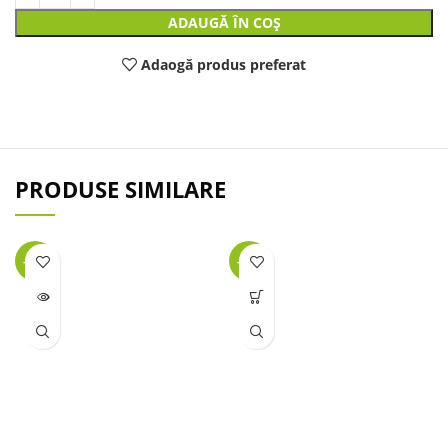
ADAUGĂ ÎN COȘ
Adaogă produs preferat
PRODUSE SIMILARE
-24%
-48%
LIPSĂ
STOC