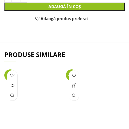
ADAUGĂ ÎN COȘ
Adaogă produs preferat
PRODUSE SIMILARE
-47%
-38%
LIPSĂ
STOC