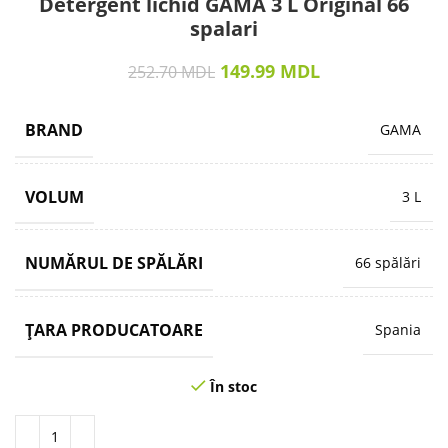
Detergent lichid GAMA 3 L Original 66
spalari
149.99
MDL
252.70
MDL
BRAND
GAMA
VOLUM
3 L
NUMĂRUL DE SPĂLĂRI
66 spălări
ȚARA PRODUCATOARE
Spania
În stoc