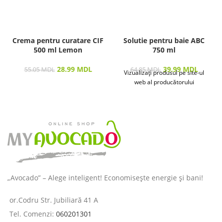
Crema pentru curatare CIF
Solutie pentru baie ABC
500 ml Lemon
750 ml
28.99
MDL
39.99
MDL
55.05
MDL
64.85
MDL
Vizualizați produsul pe site-ul
web al producătorului
„Avocado” – Alege inteligent! Economisește energie și bani!
or.Codru Str. Jubiliară 41 A
Tel. Comenzi:
060201301