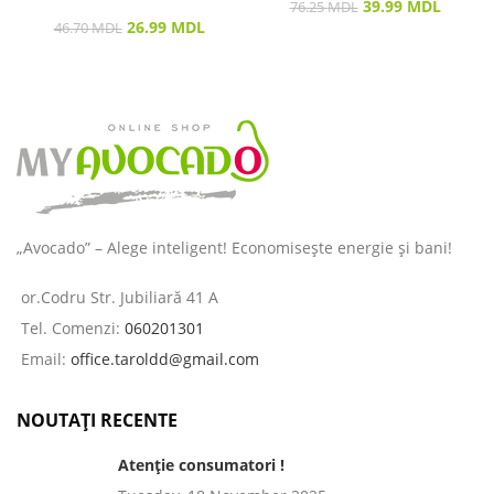
39.99
MDL
76.25
MDL
26.99
MDL
46.70
MDL
„Avocado” – Alege inteligent! Economisește energie și bani!
or.Codru Str. Jubiliară 41 A
Tel. Comenzi:
060201301
Email:
office.taroldd@gmail.com
NOUTAȚI RECENTE
Atenție consumatori !