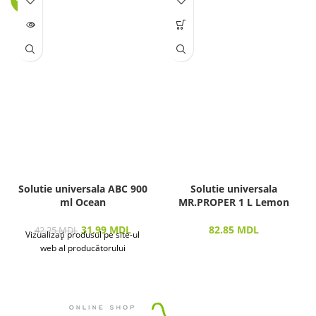
LIPSĂ
STOC
Solutie universala ABC 900
Solutie universala
ml Ocean
MR.PROPER 1 L Lemon
31.99
MDL
82.85
MDL
42.25
MDL
Vizualizați produsul pe site-ul
web al producătorului