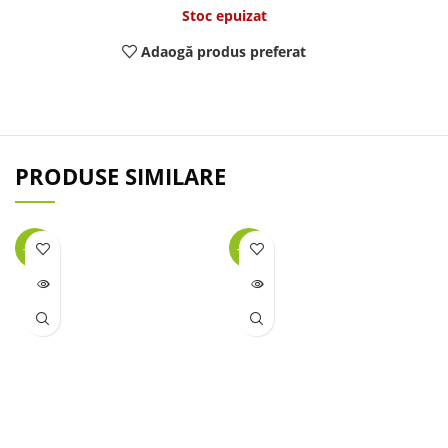
Stoc epuizat
Adaogă produs preferat
PRODUSE SIMILARE
-44%
-41%
LIPSĂ
LIPSĂ
STOC
STOC