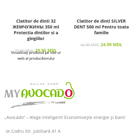
Clatitor de dinti 32
Clatitor de dinti SILVER
ЖЕМЧУЖИНЫ 350 ml
DENT 500 ml Pentru toata
Protectia dintilor si a
familie
gingiilor
24.99
MDL
42.40
MDL
29.95
MDL
53.60
MDL
Vizualizați produsul pe site-ul
web al producătorului
„Avocado” – Alege inteligent! Economisește energie și bani!
or.Codru Str. Jubiliară 41 A